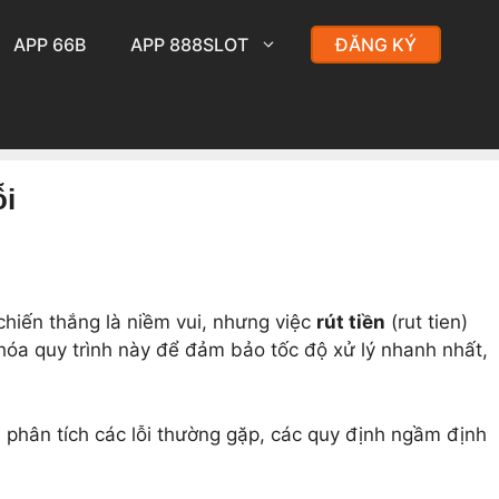
APP 66B
APP 888SLOT
ĐĂNG KÝ
ỗi
 chiến thắng là niềm vui, nhưng việc
rút tiền
(rut tien)
u hóa quy trình này để đảm bảo tốc độ xử lý nhanh nhất,
 phân tích các lỗi thường gặp, các quy định ngầm định