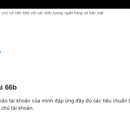
g chủ rút tiền 66b với các biểu tượng ngân hàng và bảo mật
?
i 66b
 bảo tài khoản của mình đáp ứng đầy đủ các tiêu chuẩn
 chủ tài khoản.