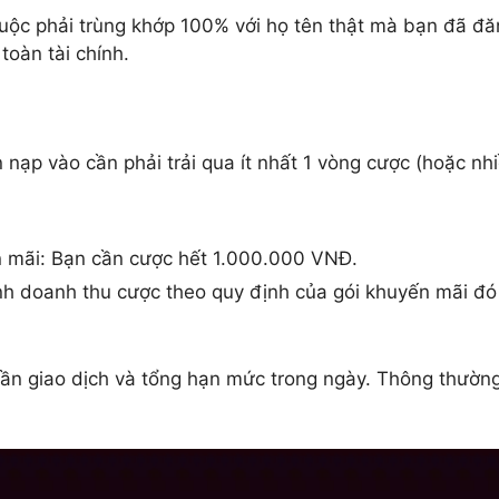
uộc phải trùng khớp 100% với họ tên thật mà bạn đã đăn
toàn tài chính.
n nạp vào cần phải trải qua ít nhất 1 vòng cược (hoặc n
 mãi: Bạn cần cược hết 1.000.000 VNĐ.
 doanh thu cược theo quy định của gói khuyến mãi đó 
i lần giao dịch và tổng hạn mức trong ngày. Thông thườ