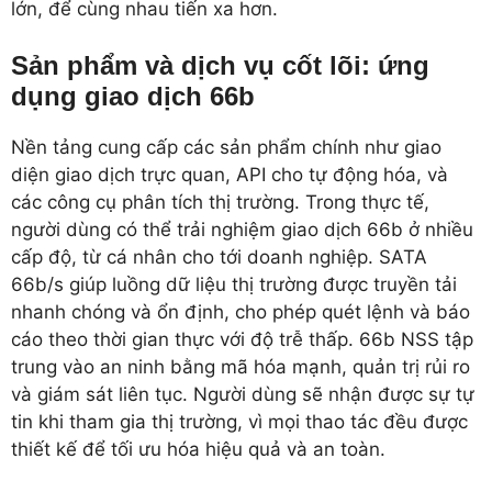
lớn, để cùng nhau tiến xa hơn.
Sản phẩm và dịch vụ cốt lõi: ứng
dụng giao dịch 66b
Nền tảng cung cấp các sản phẩm chính như giao
diện giao dịch trực quan, API cho tự động hóa, và
các công cụ phân tích thị trường. Trong thực tế,
người dùng có thể trải nghiệm giao dịch 66b ở nhiều
cấp độ, từ cá nhân cho tới doanh nghiệp. SATA
66b/s giúp luồng dữ liệu thị trường được truyền tải
nhanh chóng và ổn định, cho phép quét lệnh và báo
cáo theo thời gian thực với độ trễ thấp. 66b NSS tập
trung vào an ninh bằng mã hóa mạnh, quản trị rủi ro
và giám sát liên tục. Người dùng sẽ nhận được sự tự
tin khi tham gia thị trường, vì mọi thao tác đều được
thiết kế để tối ưu hóa hiệu quả và an toàn.