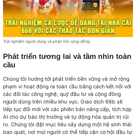
Trải nghiệm người dùng và phản hồi cộng đồng
Phát triển tương lai và tầm nhìn toàn
cầu
Chúng tôi hướng tới phát triển bền vững và mở rộng
phạm vi hoạt động ra toàn cầu bằng cách kết nối với
các đối tác công nghệ, quỹ đầu tư và cộng đồng
người dùng trên nhiều khu vực. Giao dịch 66b sẽ
tiếp tục đổi mới với các phiên bản nâng cấp, tích hợp
AI cho dự báo thị trường và tự động hóa quản trị rủi
ro. Chúng tôi đặt mục tiêu xây dựng một hệ sinh thái
bao quát, nơi mọi người có thể tiếp cận cơ hội đầu tư