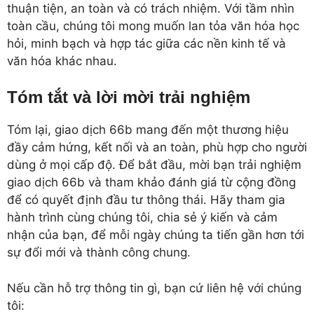
thuận tiện, an toàn và có trách nhiệm. Với tầm nhìn
toàn cầu, chúng tôi mong muốn lan tỏa văn hóa học
hỏi, minh bạch và hợp tác giữa các nền kinh tế và
văn hóa khác nhau.
Tóm tắt và lời mời trải nghiệm
Tóm lại, giao dịch 66b mang đến một thương hiệu
đầy cảm hứng, kết nối và an toàn, phù hợp cho người
dùng ở mọi cấp độ. Để bắt đầu, mời bạn trải nghiệm
giao dịch 66b và tham khảo đánh giá từ cộng đồng
để có quyết định đầu tư thông thái. Hãy tham gia
hành trình cùng chúng tôi, chia sẻ ý kiến và cảm
nhận của bạn, để mỗi ngày chúng ta tiến gần hơn tới
sự đổi mới và thành công chung.
Nếu cần hỗ trợ thông tin gì, bạn cứ liên hệ với chúng
tôi: