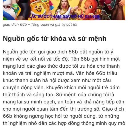
giao dịch 66b – Tổng quan và giá trị cốt lõi
Nguồn gốc từ khóa và sứ mệnh
Nguồn gốc tên gọi giao dịch 66b bắt nguồn từ ý
niệm về sự kết nối và tốc độ. Tên 66b gợi hình một
mạng lưới các giao thức được tối ưu hóa cho thanh
khoản và trải nghiệm mượt mà. Văn hóa 66b triều
khúc thanh xuân hà nội được xem như một câu
chuyện động viên, khuyến khích mỗi người trẻ dám
thử thách và sáng tạo. Sứ mệnh của chúng tôi là
mang lại sự minh bạch, an toàn và khả năng tiếp cận
cho mọi người quan tâm đến thị trường số. Giao dịch
66b không ngừng học hỏi từ người dùng, từ những
thí nghiệm nhỏ đến các hợp đồng thông minh quy mô