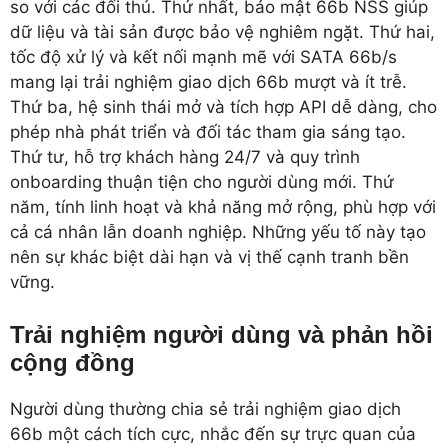
so với các đối thủ. Thứ nhất, bảo mật 66b NSS giúp
dữ liệu và tài sản được bảo vệ nghiêm ngặt. Thứ hai,
tốc độ xử lý và kết nối mạnh mẽ với SATA 66b/s
mang lại trải nghiệm giao dịch 66b mượt và ít trễ.
Thứ ba, hệ sinh thái mở và tích hợp API dễ dàng, cho
phép nhà phát triển và đối tác tham gia sáng tạo.
Thứ tư, hỗ trợ khách hàng 24/7 và quy trình
onboarding thuận tiện cho người dùng mới. Thứ
năm, tính linh hoạt và khả năng mở rộng, phù hợp với
cả cá nhân lẫn doanh nghiệp. Những yếu tố này tạo
nên sự khác biệt dài hạn và vị thế cạnh tranh bền
vững.
Trải nghiệm người dùng và phản hồi
cộng đồng
Người dùng thường chia sẻ trải nghiệm giao dịch
66b một cách tích cực, nhắc đến sự trực quan của