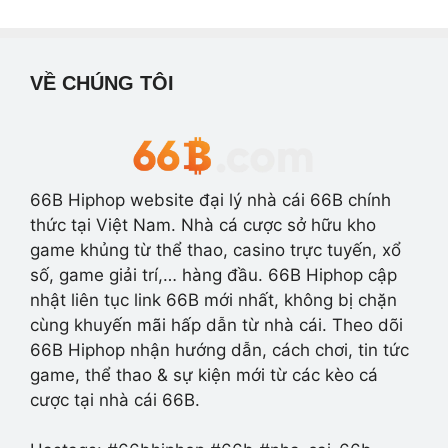
VỀ CHÚNG TÔI
66B Hiphop website đại lý nhà cái 66B chính
thức tại Việt Nam. Nhà cá cược sở hữu kho
game khủng từ thể thao, casino trực tuyến, xổ
số, game giải trí,… hàng đầu. 66B Hiphop cập
nhật liên tục link 66B mới nhất, không bị chặn
cùng khuyến mãi hấp dẫn từ nhà cái. Theo dõi
66B Hiphop nhận hướng dẫn, cách chơi, tin tức
game, thể thao & sự kiện mới từ các kèo cá
cược tại nhà cái 66B.