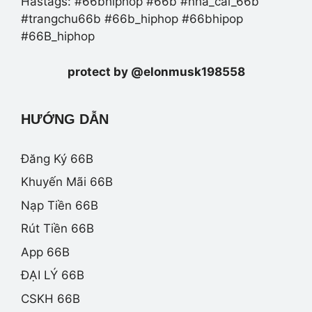
Hastags: #66bhiphop #66b #nha_cai_66b
#trangchu66b #66b_hiphop #66bhipop
#66B_hiphop
protect by @elonmusk198558
HƯỚNG DẪN
Đăng Ký 66B
Khuyến Mãi 66B
Nạp Tiền 66B
Rút Tiền 66B
App 66B
ĐẠI LÝ 66B
CSKH 66B