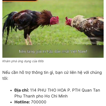
Khám phá ứng dụng của 66b
Nếu cần hỗ trợ thông tin gì, bạn cứ liên hệ với chúng
tôi:
Địa chỉ:
114 PHU THO HOA P. PTH Quan Tan
Phu Thanh pho Ho Chi Minh
Hotline:
700000