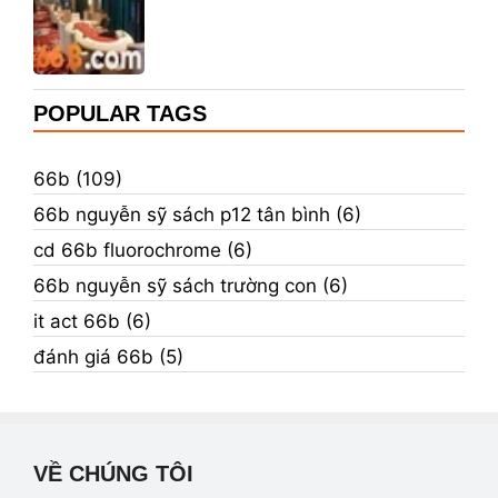
POPULAR TAGS
66b (109)
66b nguyễn sỹ sách p12 tân bình (6)
cd 66b fluorochrome (6)
66b nguyễn sỹ sách trường con (6)
it act 66b (6)
đánh giá 66b (5)
VỀ CHÚNG TÔI