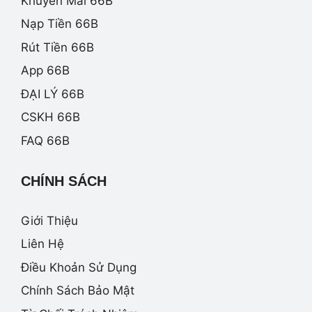
Khuyến Mãi 66B
Nạp Tiền 66B
Rút Tiền 66B
App 66B
ĐẠI LÝ 66B
CSKH 66B
FAQ 66B
CHÍNH SÁCH
Giới Thiệu
Liên Hệ
Điều Khoản Sử Dụng
Chính Sách Bảo Mật