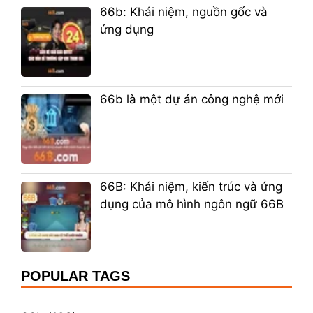
66b: Khái niệm, nguồn gốc và
ứng dụng
66b là một dự án công nghệ mới
66B: Khái niệm, kiến trúc và ứng
dụng của mô hình ngôn ngữ 66B
POPULAR TAGS