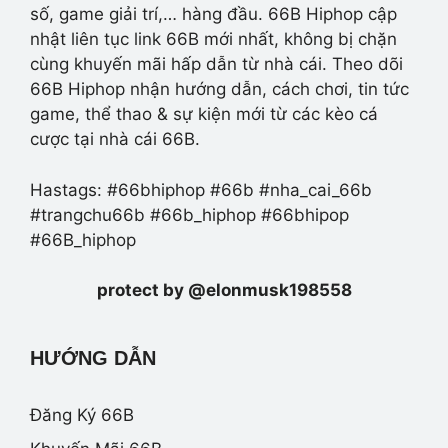
số, game giải trí,… hàng đầu. 66B Hiphop cập
nhật liên tục link 66B mới nhất, không bị chặn
cùng khuyến mãi hấp dẫn từ nhà cái. Theo dõi
66B Hiphop nhận hướng dẫn, cách chơi, tin tức
game, thể thao & sự kiện mới từ các kèo cá
cược tại nhà cái 66B.
Hastags: #66bhiphop #66b #nha_cai_66b
#trangchu66b #66b_hiphop #66bhipop
#66B_hiphop
protect by @elonmusk198558
HƯỚNG DẪN
Đăng Ký 66B