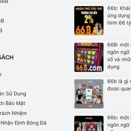
 66B
66b: Khái
ứng dụng
6B
hình 66 t
B
66B: một 
ngôn ngữ 
SÁCH
số và nhữ
dụng
u
66b là gì 
được qua
ản Sử Dụng
ch Bảo Mật
Trách Nhiệm
66b: một 
– Nhận Định Bóng Đá
ngôn ngữ 