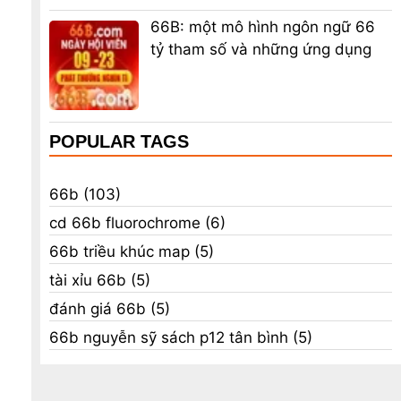
66B: một mô hình ngôn ngữ 66
tỷ tham số và những ứng dụng
POPULAR TAGS
66b (103)
cd 66b fluorochrome (6)
66b triều khúc map (5)
tài xỉu 66b (5)
đánh giá 66b (5)
66b nguyễn sỹ sách p12 tân bình (5)