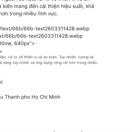
ự kiến mang đến cải thiện hiệu suất, khả
hơn trong nhiều lĩnh vực.
ges/text/66b/66b-text2603311428.webp
/text/66b/66b-text2603311428.webp
100vw, 640px">
ai
u, rủi ro về thiên vị và an toàn. Tuy nhiên, tương lai
hả năng tùy chỉnh và ứng dụng rộng rãi hơn trong nhiều
ôi:
u Thanh pho Ho Chi Minh