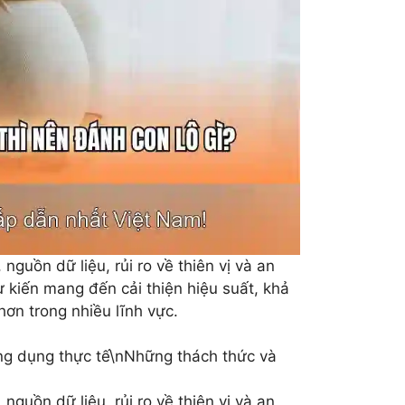
nguồn dữ liệu, rủi ro về thiên vị và an
ự kiến mang đến cải thiện hiệu suất, khả
hơn trong nhiều lĩnh vực.
ng dụng thực tế\n
Những thách thức và
nguồn dữ liệu, rủi ro về thiên vị và an