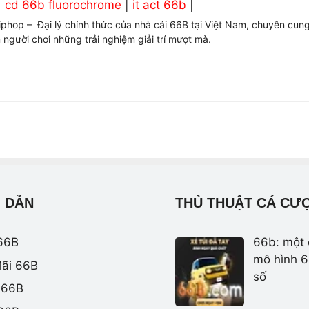
|
cd 66b fluorochrome
|
it act 66b
|
phop – Đại lý chính thức của nhà cái 66B tại Việt Nam, chuyên cun
người chơi những trải nghiệm giải trí mượt mà.
 DẪN
THỦ THUẬT CÁ CƯ
66B
66b: một 
mô hình 6
ãi 66B
số
 66B