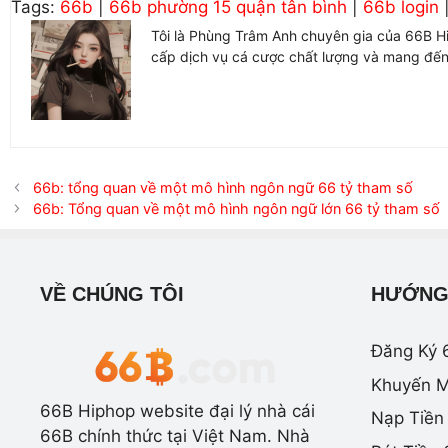
Tags:
66b
|
66b phường 15 quận tân bình
|
66b login
Tôi là Phùng Trâm Anh chuyên gia của 66B Hi
cấp dịch vụ cá cược chất lượng và mang đến 
66b: tổng quan về một mô hình ngôn ngữ 66 tỷ tham số
66b: Tổng quan về một mô hình ngôn ngữ lớn 66 tỷ tham số
VỀ CHÚNG TÔI
HƯỚNG
Đăng Ký 
Khuyến M
66B Hiphop website đại lý nhà cái
Nạp Tiền
66B chính thức tại Việt Nam. Nhà