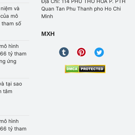
Địa Chỉ: 114 PHU THO HOA P. PTH
 niệm và
Quan Tan Phu Thanh pho Ho Chi
 của mô
Minh
ỷ tham số
MXH
mô hình
66 tỷ tham
ng ứng
và tại sao
n tâm
mô hình
66 tỷ tham