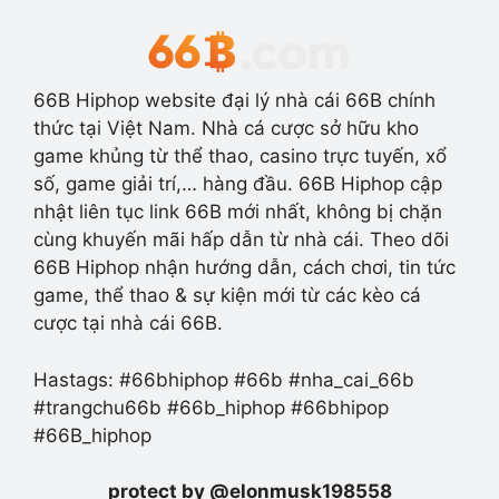
66B Hiphop website đại lý nhà cái 66B chính
thức tại Việt Nam. Nhà cá cược sở hữu kho
game khủng từ thể thao, casino trực tuyến, xổ
số, game giải trí,… hàng đầu. 66B Hiphop cập
nhật liên tục link 66B mới nhất, không bị chặn
cùng khuyến mãi hấp dẫn từ nhà cái. Theo dõi
66B Hiphop nhận hướng dẫn, cách chơi, tin tức
game, thể thao & sự kiện mới từ các kèo cá
cược tại nhà cái 66B.
Hastags: #66bhiphop #66b #nha_cai_66b
#trangchu66b #66b_hiphop #66bhipop
#66B_hiphop
protect by @elonmusk198558