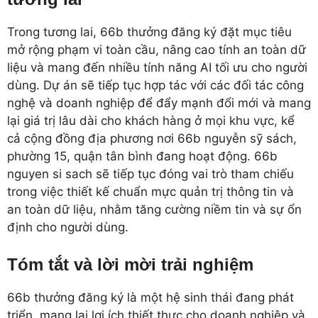
Trong tương lai, 66b thưởng đăng ký đặt mục tiêu
mở rộng phạm vi toàn cầu, nâng cao tính an toàn dữ
liệu và mang đến nhiều tính năng AI tối ưu cho người
dùng. Dự án sẽ tiếp tục hợp tác với các đối tác công
nghệ và doanh nghiệp để đẩy mạnh đổi mới và mang
lại giá trị lâu dài cho khách hàng ở mọi khu vực, kể
cả cộng đồng địa phương nơi 66b nguyễn sỹ sách,
phường 15, quận tân bình đang hoạt động. 66b
nguyen si sach sẽ tiếp tục đóng vai trò tham chiếu
trong việc thiết kế chuẩn mực quản trị thông tin và
an toàn dữ liệu, nhằm tăng cường niềm tin và sự ổn
định cho người dùng.
Tóm tắt và lời mời trải nghiệm
66b thưởng đăng ký là một hệ sinh thái đang phát
triển, mang lại lợi ích thiết thực cho doanh nghiệp và