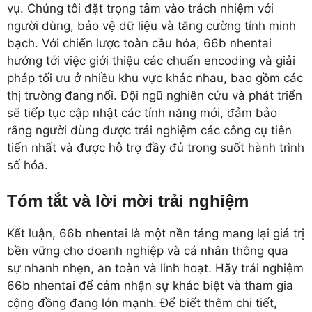
vụ. Chúng tôi đặt trọng tâm vào trách nhiệm với
người dùng, bảo vệ dữ liệu và tăng cường tính minh
bạch. Với chiến lược toàn cầu hóa, 66b nhentai
hướng tới việc giới thiệu các chuẩn encoding và giải
pháp tối ưu ở nhiều khu vực khác nhau, bao gồm các
thị trường đang nổi. Đội ngũ nghiên cứu và phát triển
sẽ tiếp tục cập nhật các tính năng mới, đảm bảo
rằng người dùng được trải nghiệm các công cụ tiên
tiến nhất và được hỗ trợ đầy đủ trong suốt hành trình
số hóa.
Tóm tắt và lời mời trải nghiệm
Kết luận, 66b nhentai là một nền tảng mang lại giá trị
bền vững cho doanh nghiệp và cá nhân thông qua
sự nhanh nhẹn, an toàn và linh hoạt. Hãy trải nghiệm
66b nhentai để cảm nhận sự khác biệt và tham gia
cộng đồng đang lớn mạnh. Để biết thêm chi tiết,