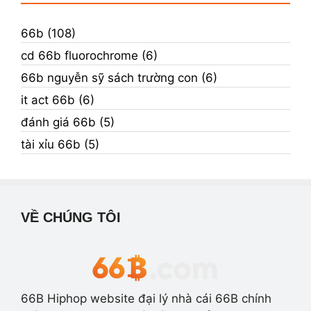
66b (108)
cd 66b fluorochrome (6)
66b nguyễn sỹ sách trường con (6)
it act 66b (6)
đánh giá 66b (5)
tài xỉu 66b (5)
VỀ CHÚNG TÔI
66B Hiphop website đại lý nhà cái 66B chính