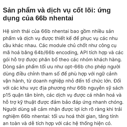
Sản phẩm và dịch vụ cốt lõi: ứng
dụng của 66b nhentai
Hệ sinh thái của 66b nhentai bao gồm nhiều sản
phẩm và dịch vụ được thiết kế để phục vụ các nhu
cầu khác nhau. Các module chủ chốt như công cụ
mã hoá bằng 64b/66b encoding, API tích hợp và các
gói hỗ trợ được phân bổ theo các nhóm khách hàng.
Dòng sản phẩm tối ưu như opt-66b cho phép người
dùng điều chỉnh tham số để phù hợp với ngữ cảnh
vận hành, từ doanh nghiệp nhỏ đến tổ chức lớn. Đối
với các khu vực địa phương như 66b nguyễn sỹ sách
p15 quận tân bình, các dịch vụ được cá nhân hoá và
hỗ trợ kỹ thuật được đảm bảo đáp ứng nhanh chóng.
Người dùng sẽ cảm nhận được lợi ích rõ ràng khi trải
nghiệm 66b nhentai: tối ưu hoá thời gian, tăng tính
an toàn và dễ tích hợp với các hệ thống hiện có.