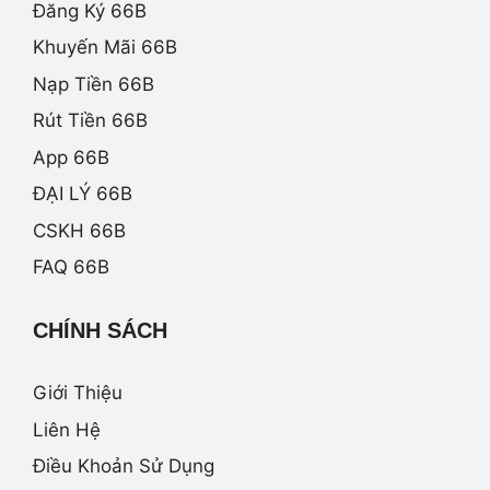
Đăng Ký 66B
Khuyến Mãi 66B
Nạp Tiền 66B
Rút Tiền 66B
App 66B
ĐẠI LÝ 66B
CSKH 66B
FAQ 66B
CHÍNH SÁCH
Giới Thiệu
Liên Hệ
Điều Khoản Sử Dụng