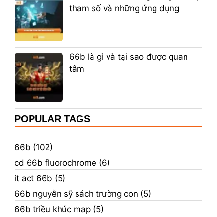
tham số và những ứng dụng
66b là gì và tại sao được quan
tâm
POPULAR TAGS
66b (102)
cd 66b fluorochrome (6)
it act 66b (5)
66b nguyễn sỹ sách trường con (5)
66b triều khúc map (5)