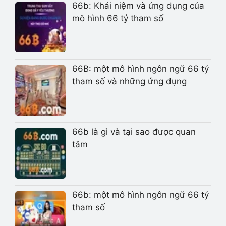
66b: Khái niệm và ứng dụng của
mô hình 66 tỷ tham số
66B: một mô hình ngôn ngữ 66 tỷ
tham số và những ứng dụng
66b là gì và tại sao được quan
tâm
66b: một mô hình ngôn ngữ 66 tỷ
tham số