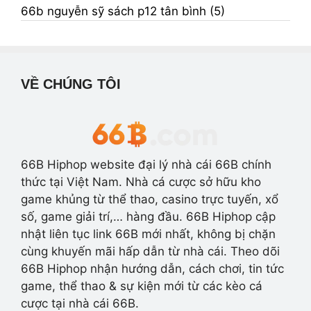
66b nguyễn sỹ sách p12 tân bình (5)
VỀ CHÚNG TÔI
66B Hiphop website đại lý nhà cái 66B chính
thức tại Việt Nam. Nhà cá cược sở hữu kho
game khủng từ thể thao, casino trực tuyến, xổ
số, game giải trí,… hàng đầu. 66B Hiphop cập
nhật liên tục link 66B mới nhất, không bị chặn
cùng khuyến mãi hấp dẫn từ nhà cái. Theo dõi
66B Hiphop nhận hướng dẫn, cách chơi, tin tức
game, thể thao & sự kiện mới từ các kèo cá
cược tại nhà cái 66B.