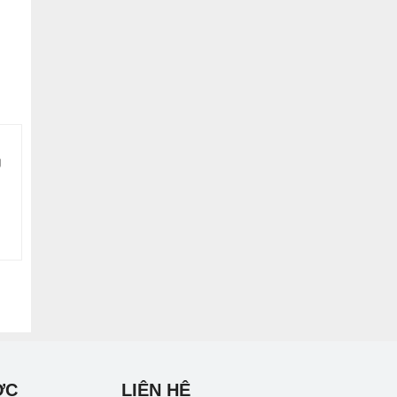
g
ỢC
LIÊN HỆ