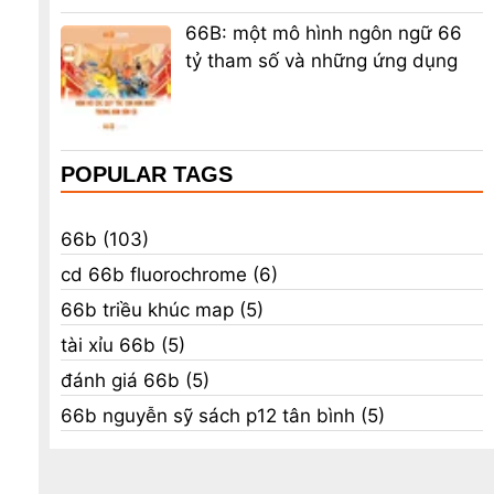
66B: một mô hình ngôn ngữ 66
tỷ tham số và những ứng dụng
POPULAR TAGS
66b (103)
cd 66b fluorochrome (6)
66b triều khúc map (5)
tài xỉu 66b (5)
đánh giá 66b (5)
66b nguyễn sỹ sách p12 tân bình (5)