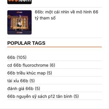
66b: một cái nhìn về mô hình 66
tỷ tham số
POPULAR TAGS
66b (105)
cd 66b fluorochrome (6)
66b triều khúc map (5)
tài xỉu 66b (5)
đánh giá 66b (5)
66b nguyễn sỹ sách p12 tân bình (5)