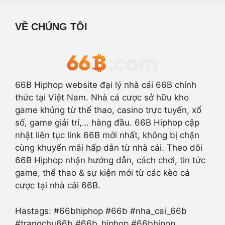
VỀ CHÚNG TÔI
66B Hiphop website đại lý nhà cái 66B chính
thức tại Việt Nam. Nhà cá cược sở hữu kho
game khủng từ thể thao, casino trực tuyến, xổ
số, game giải trí,… hàng đầu. 66B Hiphop cập
nhật liên tục link 66B mới nhất, không bị chặn
cùng khuyến mãi hấp dẫn từ nhà cái. Theo dõi
66B Hiphop nhận hướng dẫn, cách chơi, tin tức
game, thể thao & sự kiện mới từ các kèo cá
cược tại nhà cái 66B.
Hastags: #66bhiphop #66b #nha_cai_66b
#trangchu66b #66b_hiphop #66bhipop