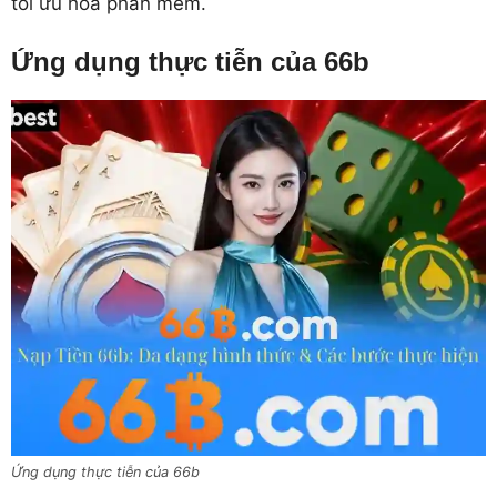
tối ưu hóa phần mềm.
Ứng dụng thực tiễn của 66b
Ứng dụng thực tiễn của 66b