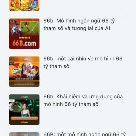
66b: Mô hình ngôn ngữ 66 tỷ
tham số và tương lai của AI
66b: một cái nhìn về mô hình 66
tỷ tham số
66b: Khái niệm và ứng dụng của
mô hình 66 tỷ tham số
66B: một mô hình ngôn ngữ 66 tỷ