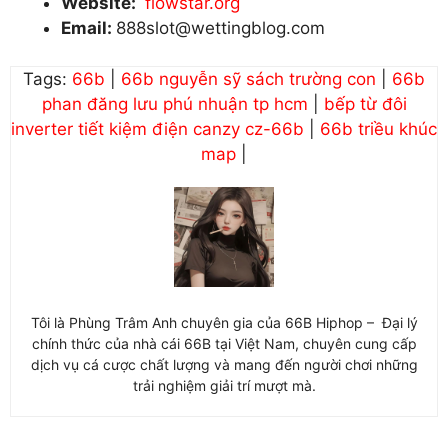
Website:
flowstar.org
Email:
888slot@wettingblog.com
Tags:
66b
|
66b nguyễn sỹ sách trường con
|
66b
phan đăng lưu phú nhuận tp hcm
|
bếp từ đôi
inverter tiết kiệm điện canzy cz-66b
|
66b triều khúc
map
|
Tôi là Phùng Trâm Anh chuyên gia của 66B Hiphop – Đại lý
chính thức của nhà cái 66B tại Việt Nam, chuyên cung cấp
dịch vụ cá cược chất lượng và mang đến người chơi những
trải nghiệm giải trí mượt mà.