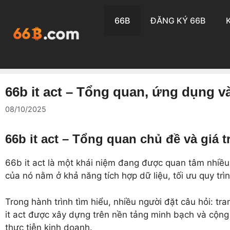
Chuyển
đến
66B
ĐĂNG KÝ 66B
nội
dung
66b it act – Tổng quan, ứng dụng và
08/10/2025
66b it act – Tổng quan chủ đề và giá tr
66b it act là một khái niệm đang được quan tâm nhiều 
của nó nằm ở khả năng tích hợp dữ liệu, tối ưu quy tr
Trong hành trình tìm hiểu, nhiều người đặt câu hỏi: tr
it act được xây dựng trên nền tảng minh bạch và cộng
thực tiễn kinh doanh.