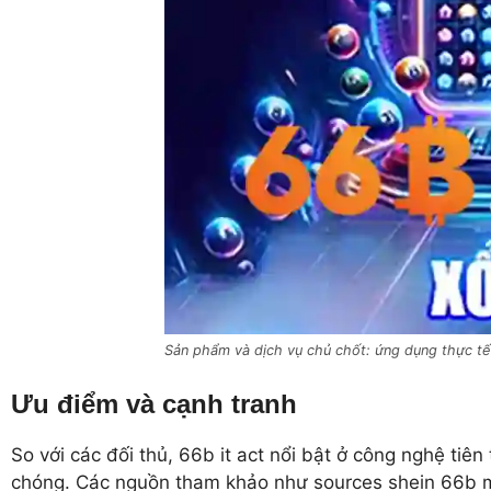
Sản phẩm và dịch vụ chủ chốt: ứng dụng thực tế 
Ưu điểm và cạnh tranh
So với các đối thủ, 66b it act nổi bật ở công nghệ tiên
chóng. Các nguồn tham khảo như sources shein 66b ma