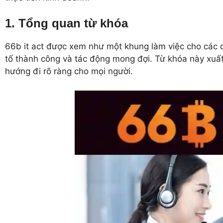
1. Tổng quan từ khóa
66b it act được xem như một khung làm việc cho các d
tố thành công và tác động mong đợi. Từ khóa này xuất 
hướng đi rõ ràng cho mọi người.