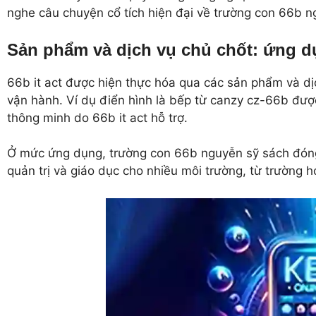
nghe câu chuyện cổ tích hiện đại về trường con 66b n
Sản phẩm và dịch vụ chủ chốt: ứng dụ
66b it act được hiện thực hóa qua các sản phẩm và dịch 
vận hành. Ví dụ điển hình là bếp từ canzy cz-66b được 
thông minh do 66b it act hỗ trợ.
Ở mức ứng dụng, trường con 66b nguyễn sỹ sách đóng 
quản trị và giáo dục cho nhiều môi trường, từ trường 