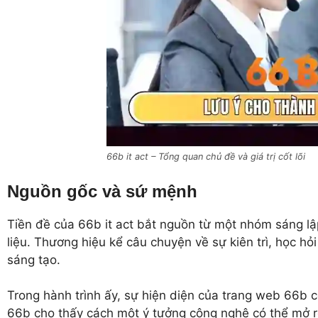
66b it act – Tổng quan chủ đề và giá trị cốt lõi
Nguồn gốc và sứ mệnh
Tiền đề của 66b it act bắt nguồn từ một nhóm sáng lậ
liệu. Thương hiệu kể câu chuyện về sự kiên trì, học hỏ
sáng tạo.
Trong hành trình ấy, sự hiện diện của trang web 66b 
66b cho thấy cách một ý tưởng công nghệ có thể mở rộ