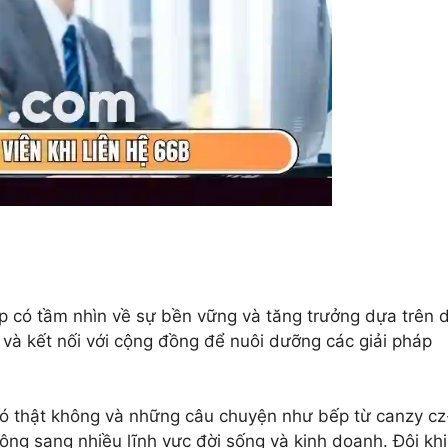
p có tầm nhìn về sự bền vững và tăng trưởng dựa trên 
i và kết nối với cộng đồng để nuôi dưỡng các giải pháp
có thật không và những câu chuyện như bếp từ canzy cz
ng sang nhiều lĩnh vực đời sống và kinh doanh. Đôi khi