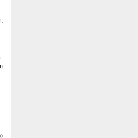
n,
ư
rị
ho