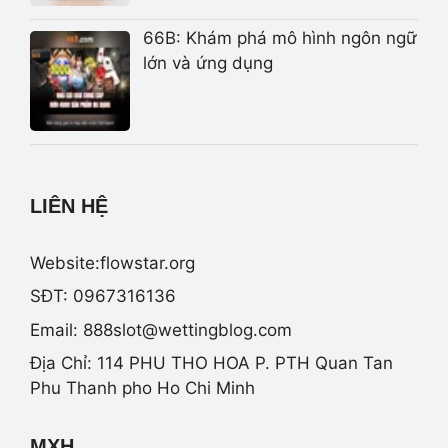
66B: Khám phá mô hình ngôn ngữ
lớn và ứng dụng
LIÊN HỆ
Website:flowstar.org
SĐT: 0967316136
Email:
888slot@wettingblog.com
Địa Chỉ: 114 PHU THO HOA P. PTH Quan Tan
Phu Thanh pho Ho Chi Minh
MXH