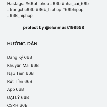
Hastags: #66bhiphop #66b #nha_cai_66b
#trangchu66b #66b_hiphop #66bhipop
#66B_hiphop
protect by @elonmusk198558
HƯỚNG DẪN
Đăng Ký 66B
Khuyến Mãi 66B
Nạp Tiền 66B
Rút Tiền 66B
App 66B
ĐẠI LÝ 66B
CSKH 66B